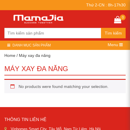
Thứ 2-CN : 8h-17h30
0
Tìm kiếm
Menu
DANH MỤC SẢN PHẨM
Home
/ Máy xay đa năng
MÁY XAY ĐA NĂNG
No products were found matching your selection.
THÔNG TIN LIÊN HỆ
Vinhomes Smart City, Tây Mỗ, Nam Từ Liêm, Hà Nội