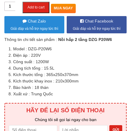
price
price
Quantity
Add to cart
MUA NGAY
was:
is:
1.600.000 ₫.
1.290.000 ₫.
Chat Zalo
Chat Facebook
Giải đáp và hỗ trợ ngay tức thì
Giải đáp và hỗ trợ ngay tức thì
Thông tin chi tiết sản phẩm :
Nồi hấp 2 tầng DZG P20W6
Model : DZG-P20W6
Điện áp : 220V
Công suất : 1200W
Dung tích tổng : 15.5L
Kích thước tổng : 365x250x370mm
Kích thước khay inox : 210x300mm
Bảo hành : 18 thán
Xuất xứ : Trung Quốc
HÃY ĐỂ LẠI SỐ ĐIỆN THOẠI
Chúng tôi sẽ gọi lại ngay cho bạn