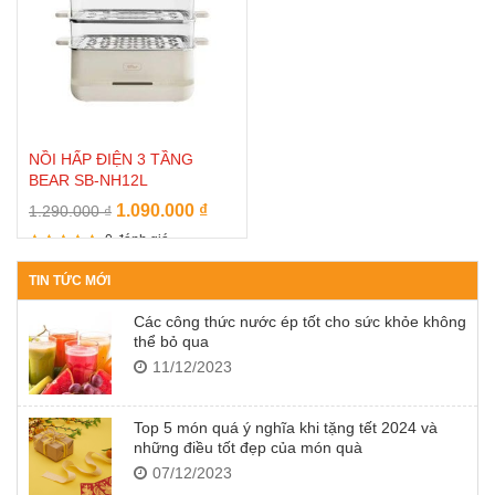
NỒI HẤP ĐIỆN 3 TẦNG
BEAR SB-NH12L
Original
Current
1.090.000
₫
1.290.000
₫
price
price
0
đánh giá
was:
is:
Rated
5
1.290.000 ₫.
1.090.000 ₫.
TIN TỨC MỚI
out of 5
Các công thức nước ép tốt cho sức khỏe không
thể bỏ qua
11/12/2023
Top 5 món quá ý nghĩa khi tặng tết 2024 và
những điều tốt đẹp của món quà
07/12/2023