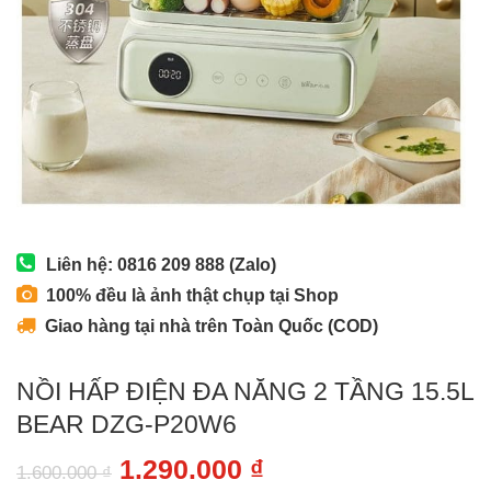
Liên hệ: 0816 209 888 (Zalo)
100% đều là ảnh thật chụp tại Shop
Giao hàng tại nhà trên Toàn Quốc (COD)
NỒI HẤP ĐIỆN ĐA NĂNG 2 TẦNG 15.5L
BEAR DZG-P20W6
Original
Current
1.290.000
₫
1.600.000
₫