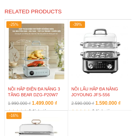
RELATED PRODUCTS
-25%
-39%
NỒI HẤP ĐIỆN ĐA NĂNG 3
NỒI LẨU HẤP ĐA NĂNG
TẦNG BEAR DZG-P20W7
JOYOUNG JFS-556
Original
Current
Original
Curren
1.499.000
₫
1.590.000
₫
1.990.000
₫
2.590.000
₫
price
price
price
price
0
đánh giá
0
đánh giá
was:
is:
was:
is:
-16%
Rated
Rated
5
5
1.990.000 ₫.
1.499.000 ₫.
2.590.000 ₫.
1.590.0
out of 5
out of 5