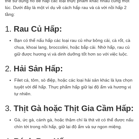
thể sử dụng nó để hấp các loại thực phẩm khác nhau cùng một
lúc. Dưới đây là một ví dụ về cách hấp rau và cá với nồi hấp 2
tầng:
1.
Rau Củ Hấp:
Bạn có thể nấu hấp các loại rau củ như bông cải, cà rốt, cà
chua, khoai lang, broccolini, hoặc bắp cải. Nhờ hấp, rau củ
giữ được hương vị và dinh dưỡng tốt hơn so với việc luộc.
2.
Hải Sản Hấp:
Filet cá, tôm, sò điệp, hoặc các loại hải sản khác là lựa chọn
tuyệt vời để hấp. Thực phẩm hấp giữ lại độ ẩm và hương vị
tự nhiên.
3.
Thịt Gà hoặc Thịt Gia Cầm Hấp:
Gà, ức gà, cánh gà, hoặc thậm chí là thịt vịt có thể được nấu
chín tới trong nồi hấp, giữ lại độ ẩm và sự ngon miệng.