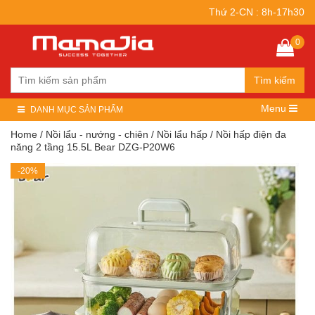
Thứ 2-CN : 8h-17h30
0
Tìm kiếm
Menu
DANH MỤC SẢN PHẨM
Home
/
Nồi lẩu - nướng - chiên
/
Nồi lẩu hấp
/ Nồi hấp điện đa
năng 2 tầng 15.5L Bear DZG-P20W6
-20%